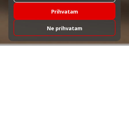
Prihvatam
Ne prihvatam
NAJBOLJA LOKACIJA ZA
BANKU? KOD KUĆE.
Kao na šalteru, ali bez odlaska u banku –
uz ALTA Home banking možete brzo i
lako da pristupite svom računu i
upravljate svojim finansijama.