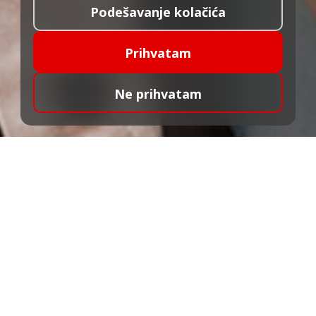
Podešavanje kolačića
Prihvatam
Ne prihvatam
Tvoja banka u tvojim
rukama
Nova mobilna aplikacija
ALTA
banke
namenjena je svima
—
fizičkim i pravnim
licima.