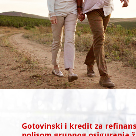
Gotovinski i kredit za refinan
polisom grupnog osiguranja ž