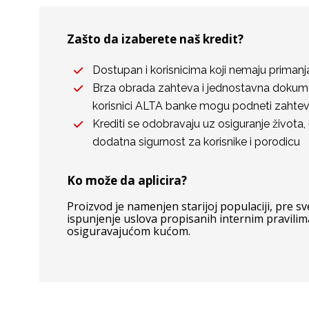
Zašto da izaberete naš kredit?
Dostupan i korisnicima koji nemaju priman
Brza obrada zahteva i jednostavna dokume
korisnici ALTA banke mogu podneti zahtev
Krediti se odobravaju uz osiguranje života
dodatna sigurnost za korisnike i porodicu
Ko može da aplicira?
Proizvod je namenjen starijoj populaciji, pre 
ispunjenje uslova propisanih internim pravili
osiguravajućom kućom.