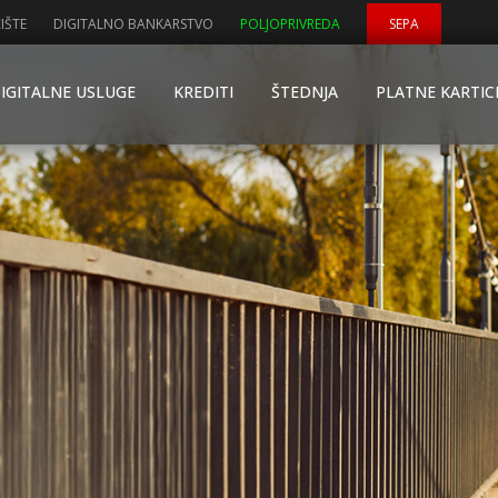
IŠTE
DIGITALNO BANKARSTVO
POLJOPRIVREDA
SEPA
IGITALNE USLUGE
KREDITI
ŠTEDNJA
PLATNE KARTIC