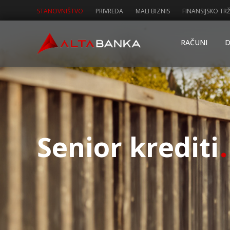
STANOVNIŠTVO
PRIVREDA
MALI BIZNIS
FINANSIJSKO TRŽ
RAČUNI
D
Senior krediti