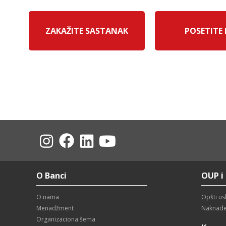
ZAKAŽITE SASTANAK
POSETITE
O Banci
OUP i
O nama
Opšti us
Menadžment
Naknad
Organizaciona šema