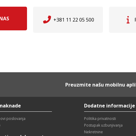
 NAS
+381 11 22 05 500
Preuzmite našu mobilnu apli
 naknade
Dodatne informacije
lovi poslovanja
Politika privatnosti
e
Postupak uzbunjivanja
Nekretnine