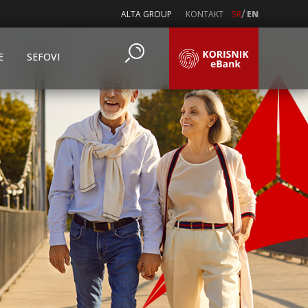
/
ALTA GROUP
KONTAKT
SR
EN
E
SEFOVI