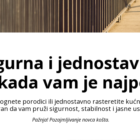
gurna i jednosta
kada vam je najp
ognete porodici ili jednostavno rasteretite kućn
ran da vam pruži sigurnost, stabilnost i jasne us
Pažnja! Pozajmljivanje novca košta.