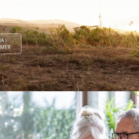
A I
IMER