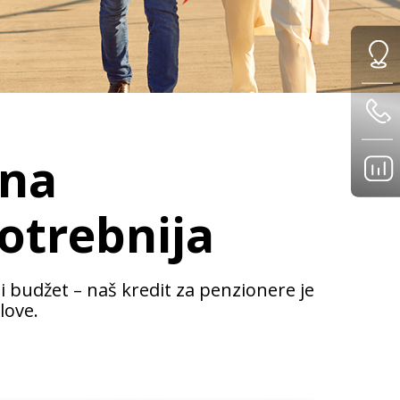
vna
otrebnija
i budžet – naš kredit za penzionere je
love.