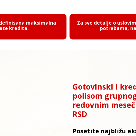
 definisana maksimalna
Za sve detalje o uslovi
ate kredita.
potrebama, naš
Gotovinski i kred
polisom grupnog 
redovnim mesečn
RSD
Posetite najbližu ek