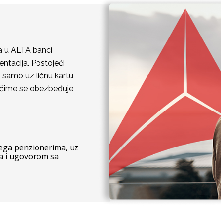
ja u ALTA banci
ntacija. Postojeći
 samo uz ličnu kartu
, čime se obezbeđuje
svega penzionerima, uz
ma i ugovorom sa