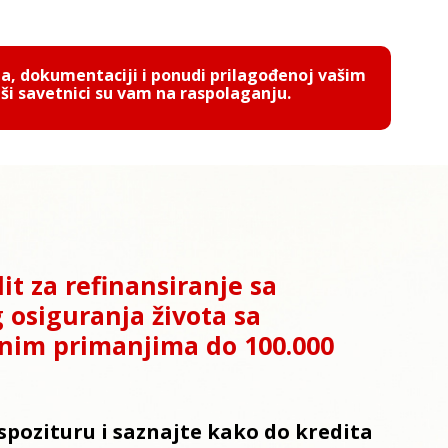
ma, dokumentaciji i ponudi prilagođenoj vašim
i savetnici su vam na raspolaganju.
it za refinansiranje sa
osiguranja života sa
im primanjima do 100.000
spozituru i saznajte kako do kredita