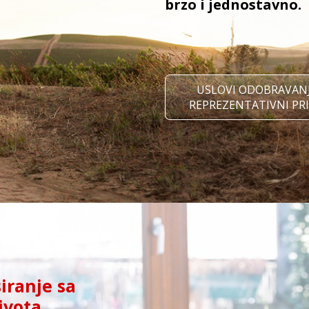
brzo i jednostavno.
USLOVI ODOBRAVANJ
REPREZENTATIVNI PR
siranje sa
ivota