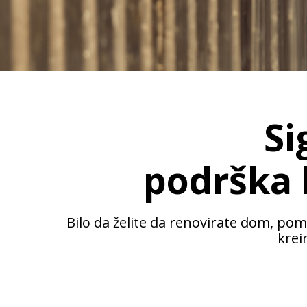
Si
podrška 
Bilo da želite da renovirate dom, pom
krei