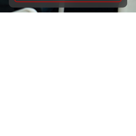
INFORMACIJE ZA KLIJENTE
Od kada se primenjuju SEPA transakcije?
Da li uvođenjem SEPA platne šeme prestaje
korišćenje SWIFT‑a?
Koje države pripadaju SEPA području?