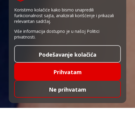
Koristimo kolačiće kako bismo unapredili
funkcionalnost sajta, analizirali korišćenje i prikazali
relevantan sadržaj.
Više informacija dostupno je u našoj
Politici
privatnosti
.
Podešavanje kolačića
Prihvatam
Ne prihvatam
Keš krediti