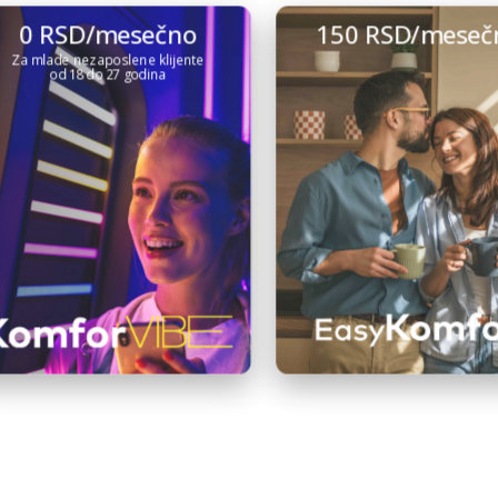
0 RSD/mesečno
150 RSD/meseč
Za mlade nezaposlene klijente
od 18 do 27 godina