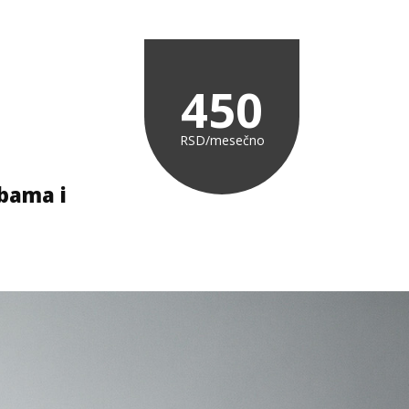
450
RSD/mesečno