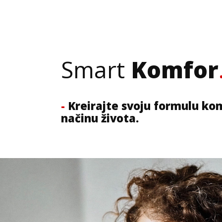
Smart
Komfor
- Kreirajte svoju formulu komfora – prilagođenu vašem ritmu, potrebama i
načinu života.