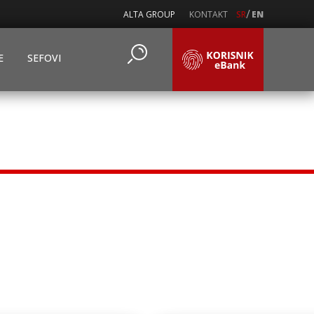
/
ALTA GROUP
KONTAKT
SR
EN
E
SEFOVI
i