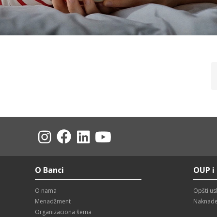
O Banci
OUP i
O nama
Opšti us
Menadžment
Naknad
Organizaciona šema