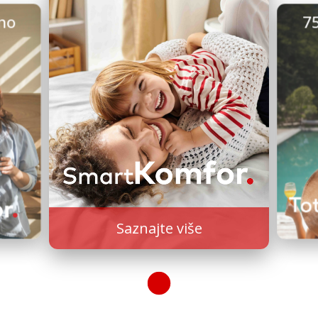
no
7
Saznajte više