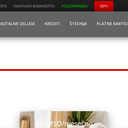
IŠTE
DIGITALNO BANKARSTVO
POLJOPRIVREDA
SEPA
IGITALNE USLUGE
KREDITI
ŠTEDNJA
PLATNE KARTIC
or paket
450 RSD/mesečno