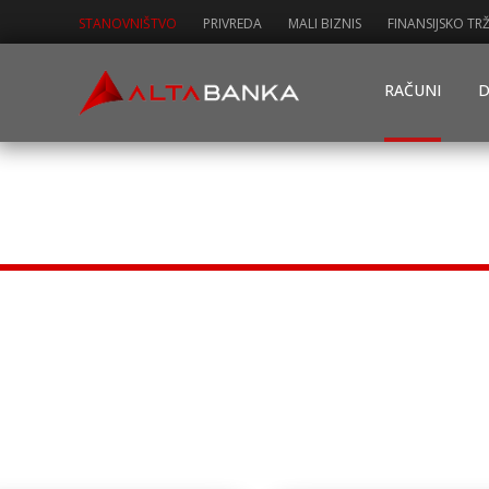
STANOVNIŠTVO
PRIVREDA
MALI BIZNIS
FINANSIJSKO TRŽ
RAČUNI
D
Više od računa
Komf