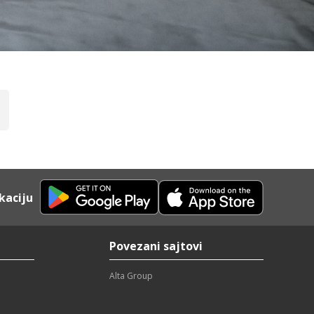
zemlji i inostranstvu.
vetima i stručna podrška
majstora i organizacija
kaciju
aktirajte nas
Povezani sajtovi
tno.
Alta Group