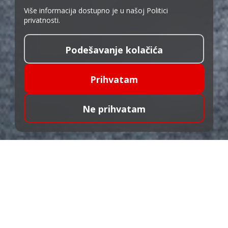
Više informacija dostupno je u našoj
Politici
privatnosti
.
Podešavanje kolačića
Prihvatam
Ne prihvatam
DEBITNE KARTICE
.
Uz naše debitne kartice, vaš novac vam je uvek
raspoloživ za različite opcije kupovine: u zemlji, u
inostranstvu ili preko interneta.