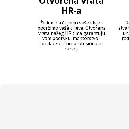
Otvorena vrata
HR-a
Želimo da čujemo vaše ideje i
R
podržimo vaše ciljeve. Otvorena
stvar
vrata našeg HR tima garantuju
un
vam podršku, mentorstvo i
rad
priliku za lični i profesionalni
razvoj.