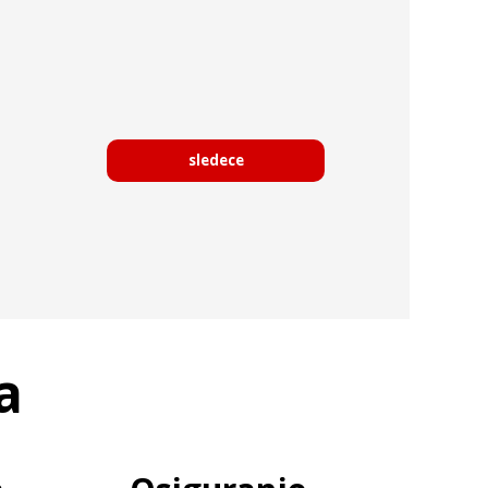
sledece
a