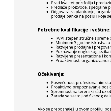
Prati kvalitet portfolija i pred
Predlaže proizvode, specijalne 
Odgovara za planiranje, organiz
prodaje banka na poslu i koje s
Potrebne kvalifikacije i veštine:
IV/VI stepen stručne spreme (
Minimum 3 godine iskustva u pr
Razvijene prodajne i pregova
Poznavanje engleskog jezika 
Razvijene prezentacione i ko
Proaktivnost, organizovanost 
Očekivanja:
Posvećenost profesionalnim sta
Proaktivno prepoznavanje poslovni
Spremnost na terenski rad uz
Zarada se sastoji od fiksnog de
Ako se prepoznaješ u ovom profilu, pozi