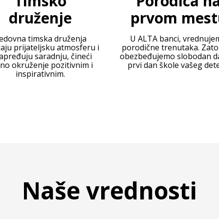
Timsko
Porodica n
druženje
prvom mest
edovna timska druženja
U ALTA banci, vrednuje
aju prijateljsku atmosferu i
porodične trenutaka. Zat
apređuju saradnju, čineći
obezbeđujemo slobodan d
no okruženje pozitivnim i
prvi dan škole vašeg dete
inspirativnim.
Naše vrednosti