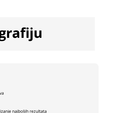
grafiju
eva
anje najboljih rezultata