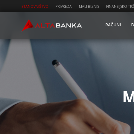
STANOVNIŠTVO
PRIVREDA
MALI BIZNIS
FINANSIJSKO TRŽ
RAČUNI
D
M