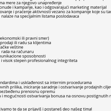
uzima mere za njegovo unapređenje
ponude i kampanje, kao i odgovarajući marketing materijal
ovanje i praćenje aktivnosti vezano za kompanije koje su ta
e nalaze na specijalnim listama poslodavaca
ekonomski ili pravni smer)
odaji ili radu sa klijentima
račke veštine
i rada na računaru
munikacione sposobnosti
i visok stepen profesionalnog integriteta
ndardima i usklađenost sa internim procedurama
h prilika, iniciranje saradnje i ostvarivanje prodajnih cilje
 obezbeđenu prenosnu opremu
la i mogućnosti ostvarivanja bonusa na osnovu postignutih r
vamo te da se prijaviš i postaneš deo našeg tima!