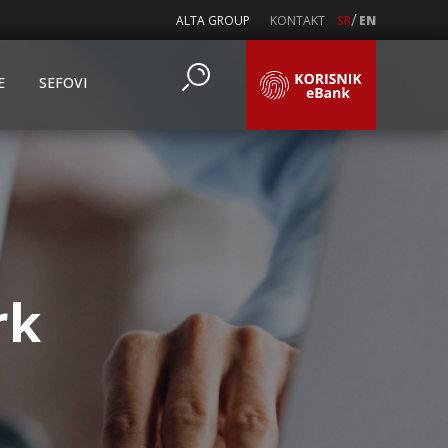
/
ALTA GROUP
KONTAKT
SR
EN
E
SEFOVI
rk