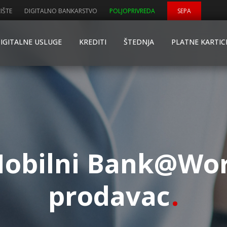
IŠTE
DIGITALNO BANKARSTVO
POLJOPRIVREDA
SEPA
IGITALNE USLUGE
KREDITI
ŠTEDNJA
PLATNE KARTIC
obilni Bank@Wo
prodavac