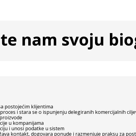
te nam svoju bio
sa postojećim klijentima
proces i stara se o ispunjenju delegiranih komercijalnih cilj
 proizvode
acije u kompanijama
iju i unosi podatke u sistem
ava kontakt, dogovara ponude i razmenjuje praksu za postiz