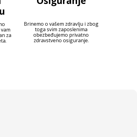
a
Osiguranje
u
Brinemo o vašem zdravlju i zbog
mo
toga svim zaposlenima
o vam
obezbeđujemo privatno
an za
zdravstveno osiguranje.
ta.