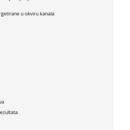
rgetirane u okviru kanala
va
ezultata