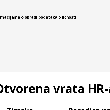
macijama o obradi podataka o ličnosti.
Otvorena vrata HR-