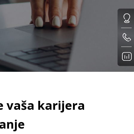
 vaša karijera
vanje