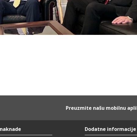
Preuzmite našu mobilnu apli
 naknade
Dodatne informacije