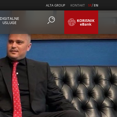
/
ALTA GROUP
KONTAKT
SR
EN
DIGITALNE
USLUGE