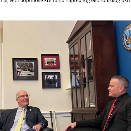
je, već i doprinose kreiranju naprednog ekonomskog okruže