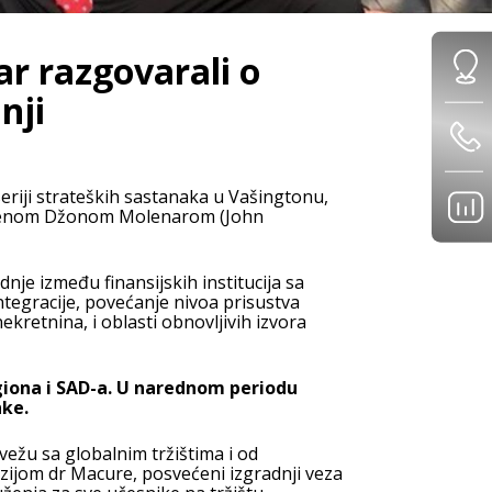
r razgovarali o
nji
riji strateških sastanaka u Vašingtonu,
gresmenom Džonom Molenarom (John
e između finansijskih institucija sa
ntegracije, povećanje nivoa prisustva
ekretnina, i oblasti obnovljivih izvora
giona i SAD-a. U narednom periodu
nke.
vežu sa globalnim tržištima i od
izijom dr Macure, posvećeni izgradnji veza