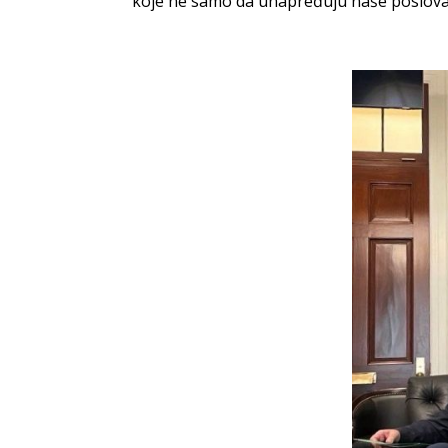
koje ne samo da unapređuju naše poslovan