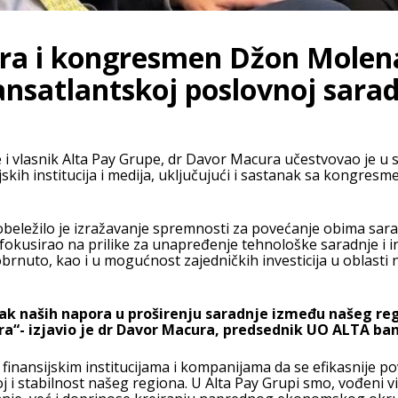
a i kongresmen Džon Molena
ansatlantskoj poslovnoj sarad
vlasnik Alta Pay Grupe, dr Davor Macura učestvovao je u se
sijskih institucija i medija, uključujući i sastanak sa kon
žilo je izražavanje spremnosti za povećanje obima saradnj
fokusirao na prilike za unapređenje tehnološke saradnje i i
 obrnuto, kao i u mogućnost zajedničkih investicija u oblasti n
vak naših napora u proširenju saradnje između našeg re
a“- izjavio je dr Davor Macura, predsednik UO ALTA ba
 finansijskim institucijama i kompanijama da se efikasnije po
 i stabilnost našeg regiona. U Alta Pay Grupi smo, vođeni v