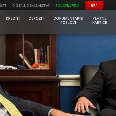
IŠTE
DIGITALNO BANKARSTVO
POLJOPRIVREDA
SEPA
KREDITI
DEPOZITI
DOKUMENTARNI
PLATNE
POSLOVI
KARTICE