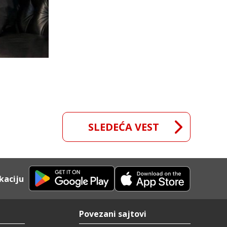
SLEDEĆA VEST
kaciju
Povezani sajtovi