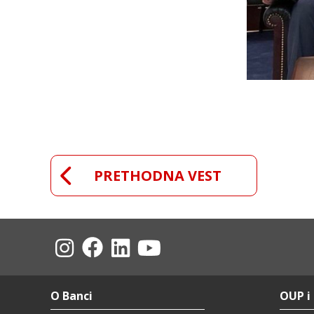
PRETHODNA VEST
O Banci
OUP i