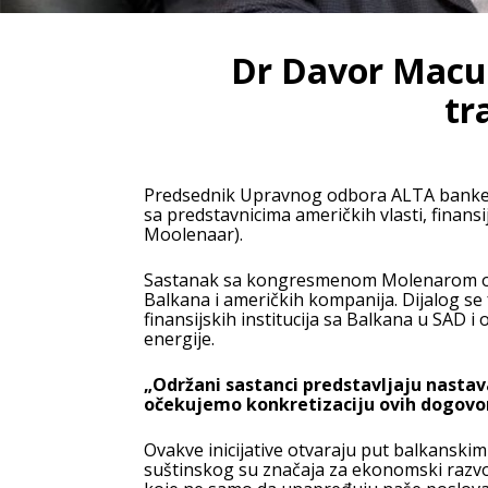
Dr Davor Macur
tr
Predsednik Upravnog odbora ALTA banke i 
sa predstavnicima američkih vlasti, finan
Moolenaar).
Sastanak sa kongresmenom Molenarom obele
Balkana i američkih kompanija. Dijalog se 
finansijskih institucija sa Balkana u SAD i
energije.
„Održani sastanci predstavljaju nasta
očekujemo konkretizaciju ovih dogovor
Ovakve inicijative otvaraju put balkanskim
suštinskog su značaja za ekonomski razvoj