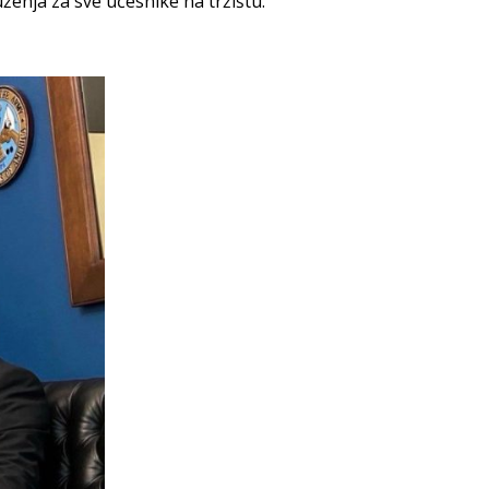
nja za sve učesnike na tržištu.